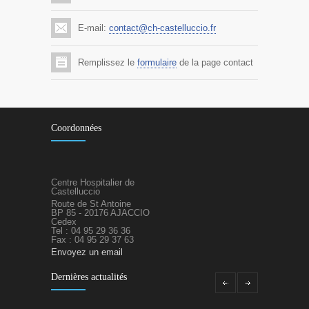
E-mail:
contact@ch-castelluccio.fr
Remplissez le
formulaire
de la page contact
Coordonnées
Centre Hospitalier de
Castelluccio
Route de St Antoine
BP 85 - 20176 AJACCIO
Cedex
Tel : 04 95 29 36 36
Fax : 04 95 29 37 63
Envoyez un email
Dernières actualités