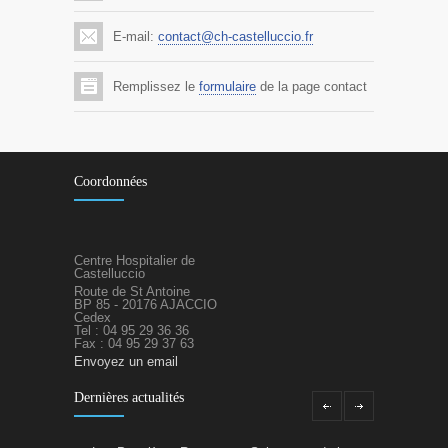
E-mail:
contact@ch-castelluccio.fr
Remplissez le
formulaire
de la page contact
Coordonnées
Centre Hospitalier de
Castelluccio
Route de St Antoine
BP 85 - 20176 AJACCIO
Cedex
Tel : 04 95 29 36 36
Fax : 04 95 29 37 63
Envoyez un email
Dernières actualités