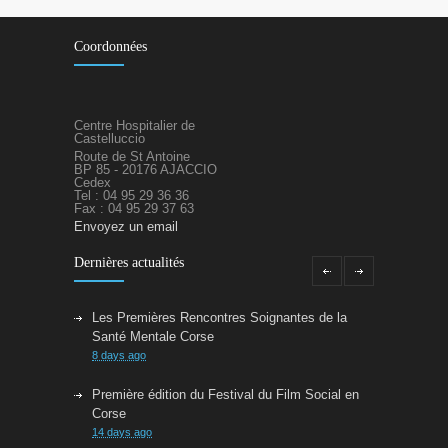
Coordonnées
Centre Hospitalier de
Castelluccio
Route de St Antoine
BP 85 - 20176 AJACCIO
Cedex
Tel : 04 95 29 36 36
Fax : 04 95 29 37 63
Envoyez un email
Dernières actualités
Les Premières Rencontres Soignantes de la
Santé Mentale Corse
8 days ago
Première édition du Festival du Film Social en
Corse
14 days ago